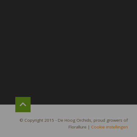
© Copyright 2015 - De Hoog Orchids, proud growers of
Florallure
|
Cookie instellingen