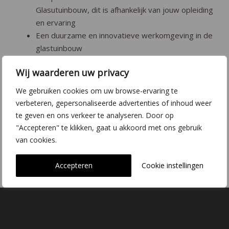
Glasutuinbouw, dit is afhankelijk van jouw opleiding
en ervaring
Een duurzame en innovatieve werkomgeving in de
glastuinbouw
Wij waarderen uw privacy
Heb je interesse? Mail jouw sollicitatie en CV
naar
administratie@dehoogorchids.com
We gebruiken cookies om uw browse-ervaring te
verbeteren, gepersonaliseerde advertenties of inhoud weer
Acquisitie naar aanleiding van deze advertentie wordt
te geven en ons verkeer te analyseren. Door op
niet op prijs gesteld.
"Accepteren" te klikken, gaat u akkoord met ons gebruik
van cookies.
Accepteren
Cookie instellingen