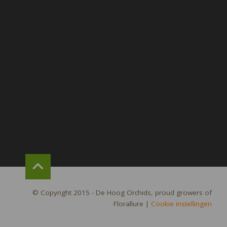
© Copyright 2015 - De Hoog Orchids, proud growers of
Florallure
|
Cookie instellingen