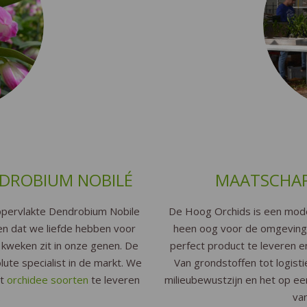
NDROBIUM NOBILÉ
MAATSCHAP
pervlakte Dendrobium Nobile
De Hoog Orchids is een mode
len dat we liefde hebben voor
heen oog voor de omgeving
kweken zit in onze genen. De
perfect product te leveren en
te specialist in de markt. We
Van grondstoffen tot logistiek
it
orchidee soorten
te leveren
milieubewustzijn en het op e
.
va