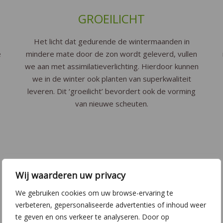
GROEILICHT
Het licht dat gedurende de wintermaanden in
e
mindere mate door de zon wordt geleverd, vullen
we aan met assimilatieverlichting. Hierdoor kunnen
we in de winter ook planten van superkwaliteit
leveren. Dit ‘groeilicht’ bevordert ook de vorming
van nieuwe scheuten.
Wij waarderen uw privacy
We gebruiken cookies om uw browse-ervaring te
verbeteren, gepersonaliseerde advertenties of inhoud weer
te geven en ons verkeer te analyseren. Door op