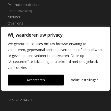
Promotiemateriaal
Onze kwekerij
Nieuws
Over ons
Veelgestelde vragen
Wij waarderen uw privacy
Vacatures
Contact
We gebruiken cookies om uw browse-ervaring te
verbeteren, gepersonaliseerde advertenties of inhoud weer
te geven en ons verkeer te analyseren. Door op
Kwekerij Delfgauw
"Accepteren" te klikken, gaat u akkoord met ons gebruik
van cookies.
Vrederustlaan 10
Accepteren
Cookie instellingen
2645 AW Delfgauw
info@dehoogorchids.com
015 262 0429