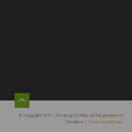
© Copyright 2015 - De Hoog Orchids, proud growers of
Florallure
|
Cookie instellingen