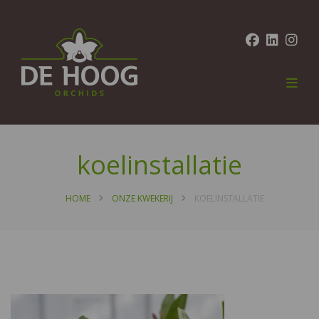
koelinstallatie
HOME
ONZE KWEKERIJ
KOELINSTALLATIE