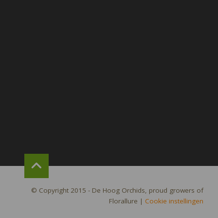
© Copyright 2015 - De Hoog Orchids, proud growers of
Florallure
|
Cookie instellingen