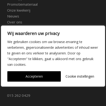
Promotiemateriaal
Onze kwekerij
Nieuws
Over ons
Veelgestelde vragen
Wij waarderen uw privacy
Vacatures
Contact
We gebruiken cookies om uw browse-ervaring te
verbeteren, gepersonaliseerde advertenties of inhoud weer
te geven en ons verkeer te analyseren. Door op
Kwekerij Delfgauw
"Accepteren" te klikken, gaat u akkoord met ons gebruik
van cookies.
Vrederustlaan 10
Accepteren
Cookie instellingen
2645 AW Delfgauw
info@dehoogorchids.com
015 262 0429