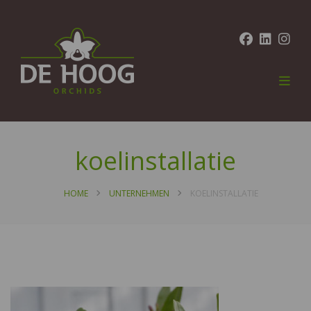
koelinstallatie
HOME
UNTERNEHMEN
KOELINSTALLATIE