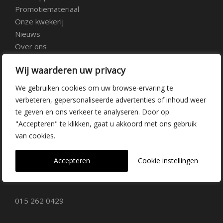
Promotiemateriaal
Onze kwekerij
Nieuws
Over ons
Veelgestelde vragen
Wij waarderen uw privacy
Vacatures
Contact
We gebruiken cookies om uw browse-ervaring te
verbeteren, gepersonaliseerde advertenties of inhoud weer
te geven en ons verkeer te analyseren. Door op
Kwekerij Delfgauw
"Accepteren" te klikken, gaat u akkoord met ons gebruik
van cookies.
Vrederustlaan 10
Accepteren
Cookie instellingen
2645 AW Delfgauw
info@dehoogorchids.com
015 262 0429