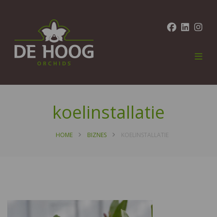
koelinstallatie
HOME
BIZNES
KOELINSTALLATIE