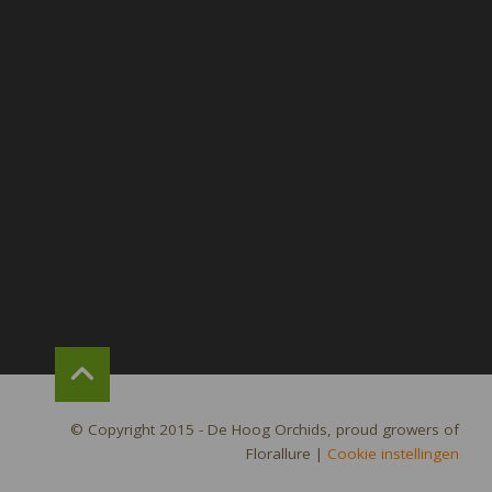
© Copyright 2015 - De Hoog Orchids, proud growers of
Florallure
|
Cookie instellingen