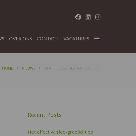
WS
OVER ONS
CONTACT
VACATURES
HOME
NIEUWS
IN APRIL 2021 BESTAAT ONS TOPMERK FLORALLURE 5 JAAR
Recent Posts
Het effect van led-groeilicht op