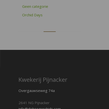
Geen categorie
Orchid Days
Kwekerij Pijnacker
Overgauwseweg 74a
2641 NG Pijnacker
info@dehoogorchids.com