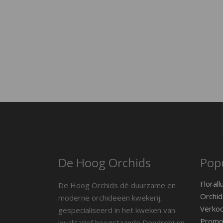
De Hoog Orchids
Popu
Florall
De Hoog Orchids dé duurzame en
Orchid
moderne orchideeën kwekerij,
Verko
gespecialiseerd in het kweken van
Promot
kwalitatief hoogstaande Dendrobium