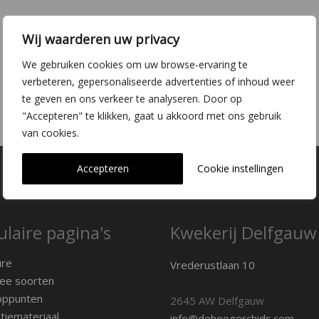
Wij waarderen uw privacy
We gebruiken cookies om uw browse-ervaring te
verbeteren, gepersonaliseerde advertenties of inhoud weer
te geven en ons verkeer te analyseren. Door op
"Accepteren" te klikken, gaat u akkoord met ons gebruik
van cookies.
Accepteren
Cookie instellingen
laire pagina's
Kwekerij Delfgauw
ure
Vrederustlaan 10
ee soorten
oppunten
2645 AW Delfgauw
iemateriaal
info@dehoogorchids.com