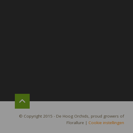
© Copyright 2015 - De Hoog Orchids, proud growers of
Florallure
|
Cookie instellingen