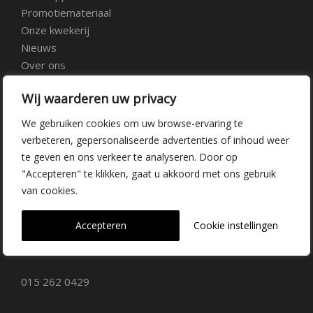
Promotiemateriaal
Onze kwekerij
Nieuws
Over ons
Veelgestelde vragen
Wij waarderen uw privacy
Vacatures
Contact
We gebruiken cookies om uw browse-ervaring te
verbeteren, gepersonaliseerde advertenties of inhoud weer
te geven en ons verkeer te analyseren. Door op
Kwekerij Delfgauw
"Accepteren" te klikken, gaat u akkoord met ons gebruik
van cookies.
Vrederustlaan 10
Accepteren
Cookie instellingen
2645 AW Delfgauw
info@dehoogorchids.com
015 262 0429