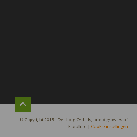
© Copyright 2015 - De Hoog Orchids, proud growers of
Florallure
|
Cookie instellingen