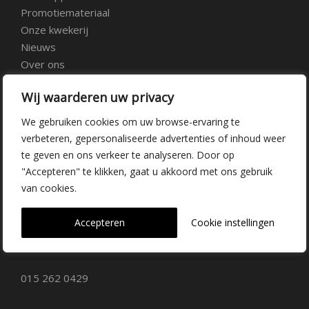
Promotiemateriaal
Onze kwekerij
Nieuws
Over ons
Veelgestelde vragen
Wij waarderen uw privacy
Vacatures
Contact
We gebruiken cookies om uw browse-ervaring te
verbeteren, gepersonaliseerde advertenties of inhoud weer
te geven en ons verkeer te analyseren. Door op
Kwekerij Delfgauw
"Accepteren" te klikken, gaat u akkoord met ons gebruik
van cookies.
Vrederustlaan 10
Accepteren
Cookie instellingen
2645 AW Delfgauw
info@dehoogorchids.com
015 262 0429