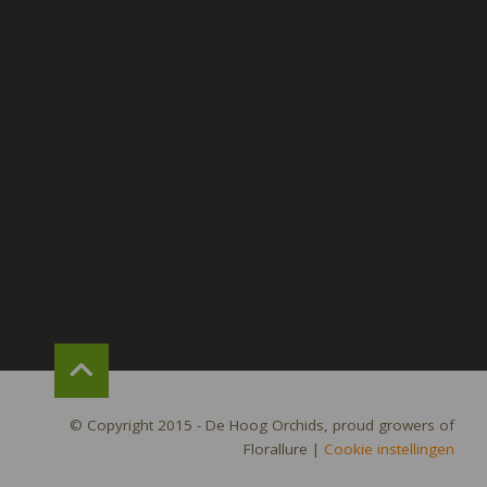
© Copyright 2015 - De Hoog Orchids, proud growers of
Florallure
|
Cookie instellingen