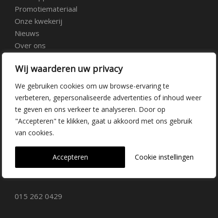
Promotiemateriaal
Onze kwekerij
Nieuws
Over ons
Veelgestelde vragen
Wij waarderen uw privacy
Vacatures
Contact
We gebruiken cookies om uw browse-ervaring te
verbeteren, gepersonaliseerde advertenties of inhoud weer
te geven en ons verkeer te analyseren. Door op
Kwekerij Delfgauw
"Accepteren" te klikken, gaat u akkoord met ons gebruik
van cookies.
Vrederustlaan 10
Accepteren
Cookie instellingen
2645 AW Delfgauw
info@dehoogorchids.com
015 262 0429