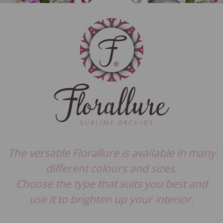
The versatile Florallure is available in many
different colours and sizes.
Choose the type that suits you best and
use it to brighten up your interior.