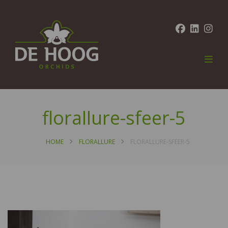
florallure-sfeer-5
HOME
FLORALLURE
FLORALLURE-SFEER-5