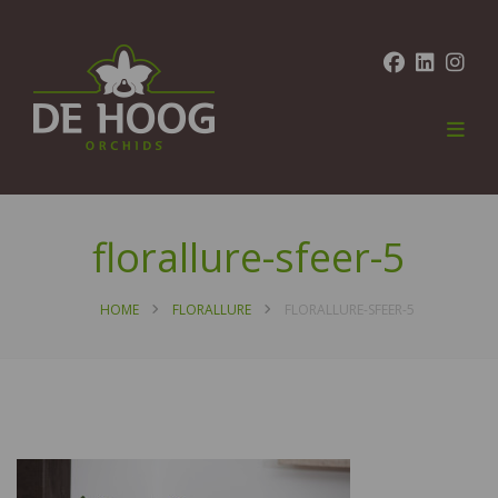
florallure-sfeer-5
HOME
FLORALLURE
FLORALLURE-SFEER-5