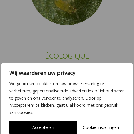
ÉCOLOGIQUE
La durabilité et l’environnement constituent, pour nous,
Wij waarderen uw privacy
des aspects importants. Hoog Orchids s’efforce de
We gebruiken cookies om uw browse-ervaring te
privilégier le mode de culture le plus écologique
verbeteren, gepersonaliseerde advertenties of inhoud weer
possible. En employant de l’éclairage LED et en
te geven en ons verkeer te analyseren. Door op
réduisant nos émissions de CO2, nous faisons en sorte
"Accepteren" te klikken, gaat u akkoord met ons gebruik
de faire peser la plus petite charge possible sur
van cookies.
l’environnement. Ce principe vaut également pour tout
ce qui touche à la protection des plants (en nous
Accepteren
Cookie instellingen
inspirant de la nature). Nous accordons beaucoup de