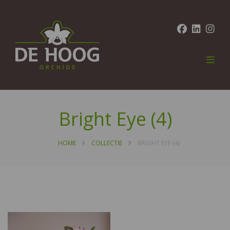
Bright Eye (4)
HOME
COLLECTIE
BRIGHT EYE (4)