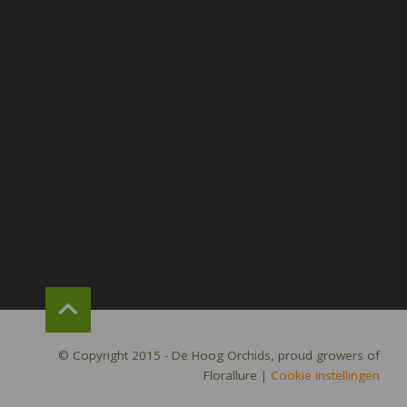
© Copyright 2015 - De Hoog Orchids, proud growers of
Florallure
|
Cookie instellingen