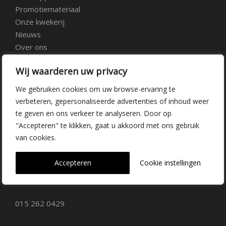
Promotiemateriaal
Onze kwekerij
Nieuws
Over ons
Veelgestelde vragen
Wij waarderen uw privacy
Vacatures
Contact
We gebruiken cookies om uw browse-ervaring te
verbeteren, gepersonaliseerde advertenties of inhoud weer
te geven en ons verkeer te analyseren. Door op
Kwekerij Delfgauw
"Accepteren" te klikken, gaat u akkoord met ons gebruik
van cookies.
Vrederustlaan 10
Accepteren
Cookie instellingen
2645 AW Delfgauw
info@dehoogorchids.com
015 262 0429