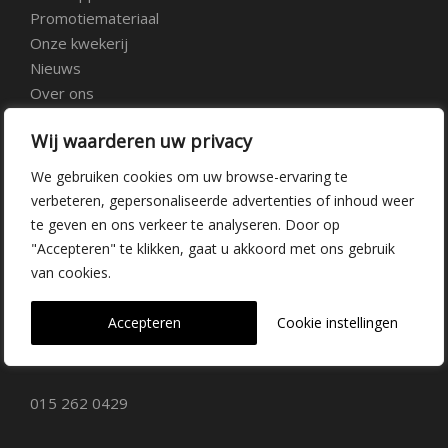
Promotiemateriaal
Onze kwekerij
Nieuws
Over ons
Veelgestelde vragen
Wij waarderen uw privacy
Vacatures
Contact
We gebruiken cookies om uw browse-ervaring te
verbeteren, gepersonaliseerde advertenties of inhoud weer
te geven en ons verkeer te analyseren. Door op
Kwekerij Delfgauw
"Accepteren" te klikken, gaat u akkoord met ons gebruik
van cookies.
Vrederustlaan 10
Accepteren
Cookie instellingen
2645 AW Delfgauw
info@dehoogorchids.com
015 262 0429