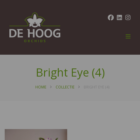
Bright Eye (4)
HOME
COLLECTIE
BRIGHT EYE (4)