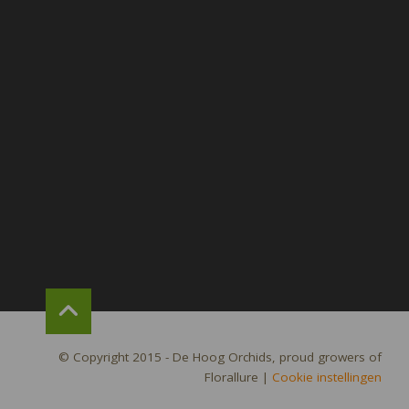
© Copyright 2015 - De Hoog Orchids, proud growers of
Florallure
|
Cookie instellingen