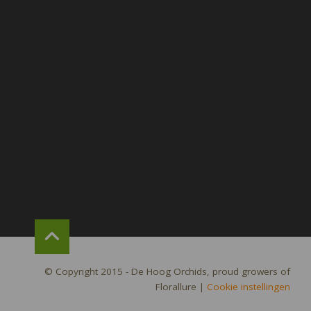
© Copyright 2015 - De Hoog Orchids, proud growers of
Florallure
|
Cookie instellingen