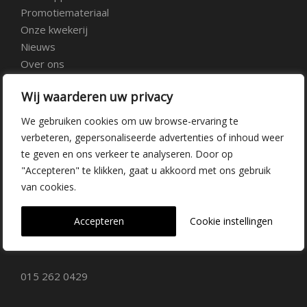
Promotiemateriaal
Onze kwekerij
Nieuws
Over ons
Veelgestelde vragen
Wij waarderen uw privacy
Vacatures
Contact
We gebruiken cookies om uw browse-ervaring te
verbeteren, gepersonaliseerde advertenties of inhoud weer
te geven en ons verkeer te analyseren. Door op
Kwekerij Delfgauw
"Accepteren" te klikken, gaat u akkoord met ons gebruik
van cookies.
Vrederustlaan 10
Accepteren
Cookie instellingen
2645 AW Delfgauw
info@dehoogorchids.com
015 262 0429