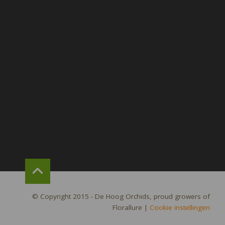
© Copyright 2015 - De Hoog Orchids, proud growers of
Florallure
|
Cookie instellingen