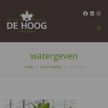
watergeven
HOME
ONZE KWEKERIJ
WATERGEVEN