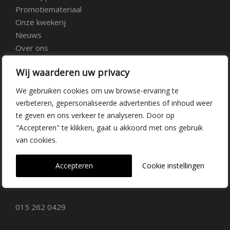
Promotiemateriaal
Onze kwekerij
Nieuws
Over ons
Veelgestelde vragen
Wij waarderen uw privacy
Vacatures
Contact
We gebruiken cookies om uw browse-ervaring te
verbeteren, gepersonaliseerde advertenties of inhoud weer
te geven en ons verkeer te analyseren. Door op
Kwekerij Delfgauw
"Accepteren" te klikken, gaat u akkoord met ons gebruik
van cookies.
Vrederustlaan 10
Accepteren
Cookie instellingen
2645 AW Delfgauw
info@dehoogorchids.com
015 262 0429