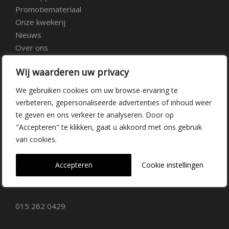
Promotiemateriaal
Onze kwekerij
Nieuws
Over ons
Veelgestelde vragen
Wij waarderen uw privacy
Vacatures
Contact
We gebruiken cookies om uw browse-ervaring te
verbeteren, gepersonaliseerde advertenties of inhoud weer
te geven en ons verkeer te analyseren. Door op
Kwekerij Delfgauw
"Accepteren" te klikken, gaat u akkoord met ons gebruik
van cookies.
Vrederustlaan 10
Accepteren
Cookie instellingen
2645 AW Delfgauw
info@dehoogorchids.com
015 262 0429