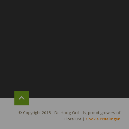
© Copyright 2015 - De Hoog Orchids, proud growers of
Florallure
|
Cookie instellingen