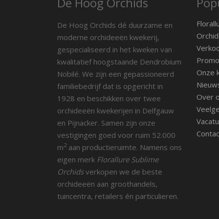
De Hoog Orchids
Popu
Florall
De Hoog Orchids dé duurzame en
Orchid
moderne orchideeën kwekerij,
Verko
gespecialiseerd in het kweken van
Promot
kwalitatief hoogstaande Dendrobium
Onze k
Nobilé. We zijn een gepassioneerd
Nieuw
familiebedrijf dat is opgericht in
Over 
1928 en beschikken over twee
Veelge
orchideeën kwekerijen in Delfgauw
Vacatu
en Pijnacker. Samen zijn onze
Contac
vestigingen goed voor ruim 52.000
2
m
aan productieruimte. Namens ons
eigen merk
Florallure Sublime
Orchids
verkopen we de beste
orchideeën aan groothandels,
tuincentra, retailers én particulieren.