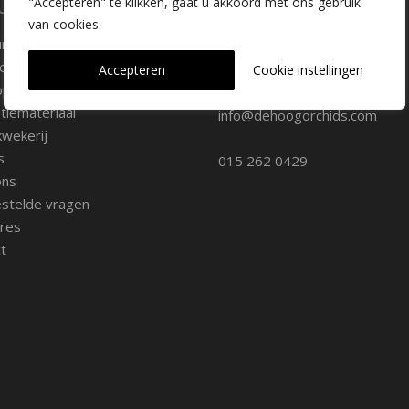
laire pagina's
Kwekerij Delfgauw
"Accepteren" te klikken, gaat u akkoord met ons gebruik
van cookies.
ure
Vrederustlaan 10
ee soorten
Accepteren
Cookie instellingen
oppunten
2645 AW Delfgauw
iemateriaal
info@dehoogorchids.com
wekerij
s
015 262 0429
ons
stelde vragen
res
t