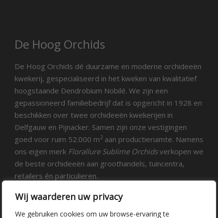
De Hoog Orchids
De Hoog Orchids dé duurzame en moderne orchideeën
kwekerij, gespecialiseerd in het kweken van kwalitatief
hoogstaande Dendrobium Nobilé. We zijn een
gepassioneerd familiebedrijf dat is opgericht in 1928 en
beschikken over twee orchideeën kwekerijen in
Delfgauw en Pijnacker. Samen zijn onze vestigingen
2
goed voor ruim 52.000 m
aan productieruimte. Namens
ons eigen merk
Florallure Sublime Orchids
verkopen we
de beste orchideeën aan groothandels, tuincentra,
retailers én particulieren.
Wij waarderen uw privacy
Populaire pagina's
We gebruiken cookies om uw browse-ervaring te