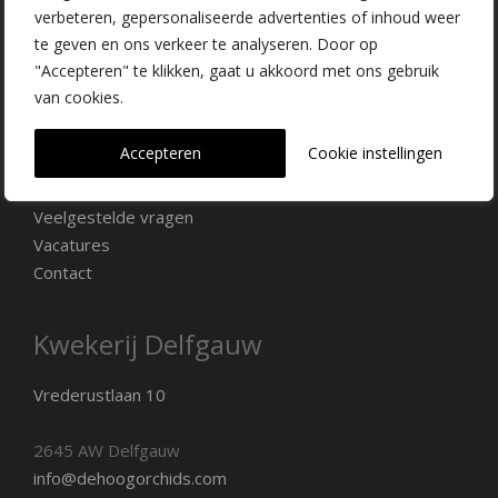
verbeteren, gepersonaliseerde advertenties of inhoud weer
Florallure
te geven en ons verkeer te analyseren. Door op
Orchidee soorten
"Accepteren" te klikken, gaat u akkoord met ons gebruik
Verkooppunten
van cookies.
Promotiemateriaal
Onze kwekerij
Accepteren
Cookie instellingen
Nieuws
Over ons
Veelgestelde vragen
Vacatures
Contact
Kwekerij Delfgauw
Vrederustlaan 10
2645 AW Delfgauw
info@dehoogorchids.com