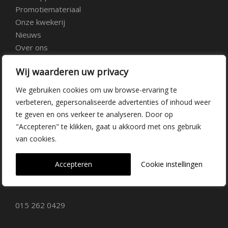
Promotiemateriaal
Onze kwekerij
Nieuws
Over ons
Veelgestelde vragen
Wij waarderen uw privacy
Vacatures
Contact
We gebruiken cookies om uw browse-ervaring te
verbeteren, gepersonaliseerde advertenties of inhoud weer
te geven en ons verkeer te analyseren. Door op
Kwekerij Delfgauw
"Accepteren" te klikken, gaat u akkoord met ons gebruik
van cookies.
Vrederustlaan 10
Accepteren
Cookie instellingen
2645 AW Delfgauw
info@dehoogorchids.com
015 262 0429