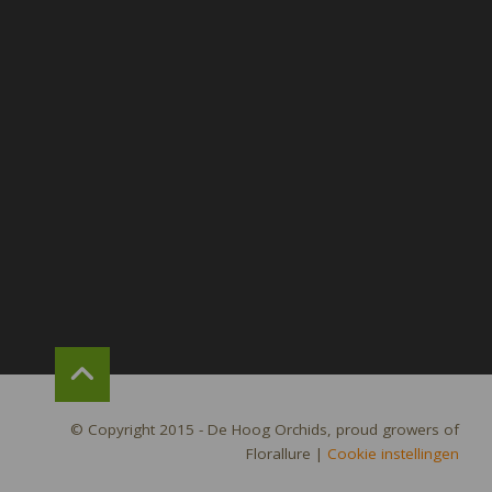
© Copyright 2015 - De Hoog Orchids, proud growers of
Florallure
|
Cookie instellingen