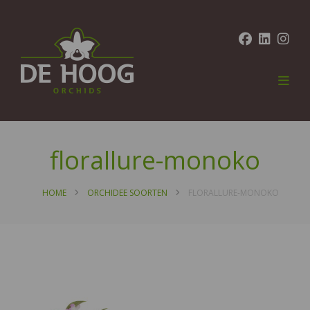
florallure-monoko
HOME
ORCHIDEE SOORTEN
FLORALLURE-MONOKO