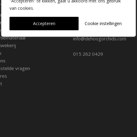
laire pagina's
Kwekerij Delfgauw
"Accepteren" te klikken, gaat u akkoord met ons gebruik
van cookies.
ure
Vrederustlaan 10
ee soorten
Accepteren
Cookie instellingen
oppunten
2645 AW Delfgauw
iemateriaal
info@dehoogorchids.com
wekerij
s
015 262 0429
ons
stelde vragen
res
t