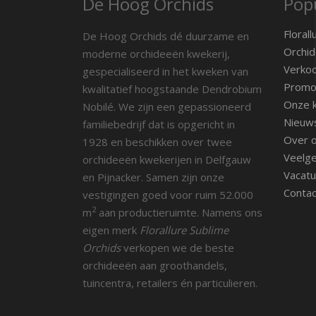
De Hoog Orchids
Popu
Florall
De Hoog Orchids dé duurzame en
Orchid
moderne orchideeën kwekerij,
Verko
gespecialiseerd in het kweken van
Promot
kwalitatief hoogstaande Dendrobium
Onze k
Nobilé. We zijn een gepassioneerd
Nieuw
familiebedrijf dat is opgericht in
Over 
1928 en beschikken over twee
Veelge
orchideeën kwekerijen in Delfgauw
Vacatu
en Pijnacker. Samen zijn onze
Contac
vestigingen goed voor ruim 52.000
2
m
aan productieruimte. Namens ons
eigen merk
Florallure Sublime
Orchids
verkopen we de beste
orchideeën aan groothandels,
tuincentra, retailers én particulieren.