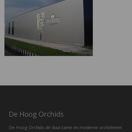
De Hoog Orchids
De Hoog Orchids dé duurzame en moderne orchideeën