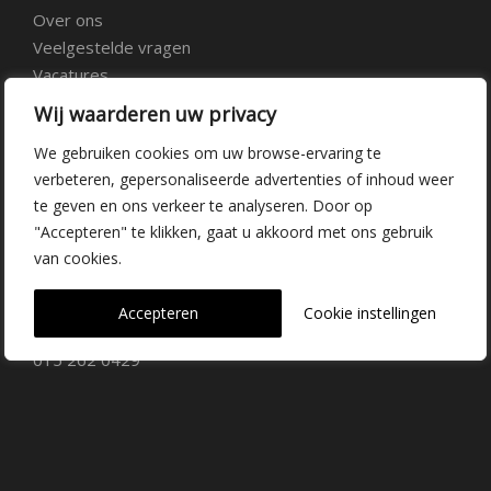
Over ons
Veelgestelde vragen
Vacatures
Contact
Wij waarderen uw privacy
We gebruiken cookies om uw browse-ervaring te
Kwekerij Delfgauw
verbeteren, gepersonaliseerde advertenties of inhoud weer
te geven en ons verkeer te analyseren. Door op
Vrederustlaan 10
"Accepteren" te klikken, gaat u akkoord met ons gebruik
van cookies.
2645 AW Delfgauw
info@dehoogorchids.com
Accepteren
Cookie instellingen
015 262 0429