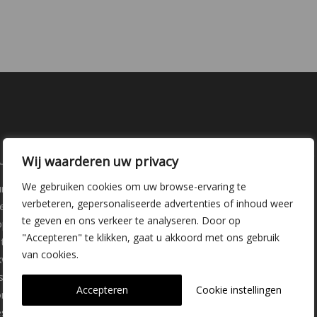
laire pagina's
Kwekerij Delfgauw
Wij waarderen uw privacy
We gebruiken cookies om uw browse-ervaring te
ure
Vrederustlaan 10
verbeteren, gepersonaliseerde advertenties of inhoud weer
ee soorten
te geven en ons verkeer te analyseren. Door op
oppunten
2645 AW Delfgauw
"Accepteren" te klikken, gaat u akkoord met ons gebruik
iemateriaal
info@dehoogorchids.com
van cookies.
wekerij
s
015 262 0429
Accepteren
Cookie instellingen
ons
stelde vragen