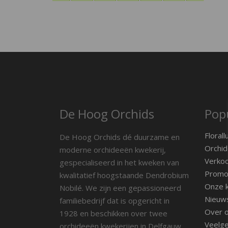
De Hoog Orchids
Popu
Florall
De Hoog Orchids dé duurzame en
Orchid
moderne orchideeën kwekerij,
Verko
gespecialiseerd in het kweken van
Promot
kwalitatief hoogstaande Dendrobium
Onze k
Nobilé. We zijn een gepassioneerd
Nieuw
familiebedrijf dat is opgericht in
Over 
1928 en beschikken over twee
Veelge
orchideeën kwekerijen in Delfgauw