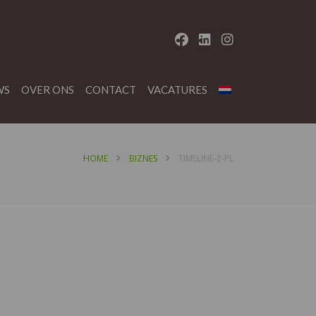
WS
OVER ONS
CONTACT
VACATURES
HOME
BIZNES
TIMELINE-2-PL