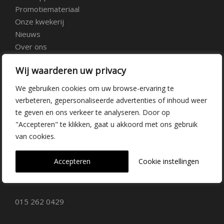
Promotiemateriaal
Onze kwekerij
Nieuws
Over ons
Veelgestelde vragen
Wij waarderen uw privacy
Vacatures
Contact
We gebruiken cookies om uw browse-ervaring te
verbeteren, gepersonaliseerde advertenties of inhoud weer
te geven en ons verkeer te analyseren. Door op
Kwekerij Delfgauw
"Accepteren" te klikken, gaat u akkoord met ons gebruik
van cookies.
Vrederustlaan 10
Accepteren
Cookie instellingen
2645 AW Delfgauw
info@dehoogorchids.com
015 262 0429