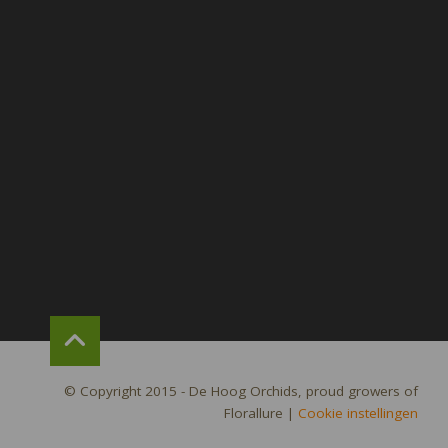
© Copyright 2015 - De Hoog Orchids, proud growers of
Florallure
|
Cookie instellingen