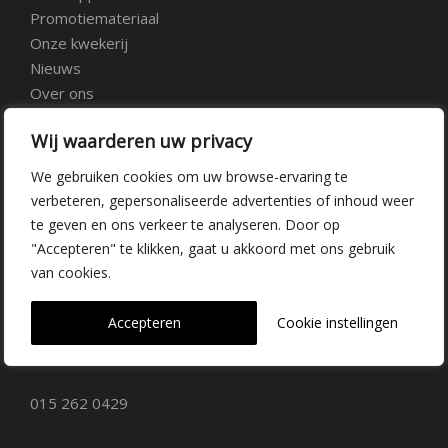
Promotiemateriaal
Onze kwekerij
Nieuws
Over ons
Veelgestelde vragen
Wij waarderen uw privacy
Vacatures
Contact
We gebruiken cookies om uw browse-ervaring te
verbeteren, gepersonaliseerde advertenties of inhoud weer
te geven en ons verkeer te analyseren. Door op
Kwekerij Delfgauw
"Accepteren" te klikken, gaat u akkoord met ons gebruik
van cookies.
Vrederustlaan 10
Accepteren
Cookie instellingen
2645 AW Delfgauw
info@dehoogorchids.com
015 262 0429