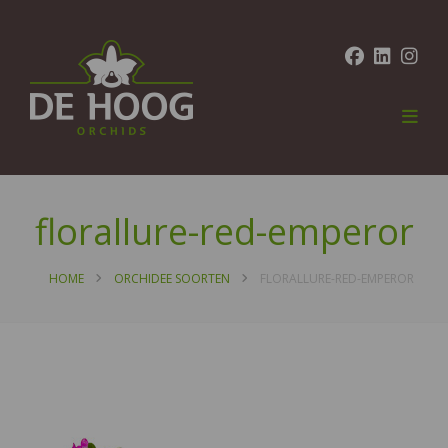
florallure-red-emperor
HOME
ORCHIDEE SOORTEN
FLORALLURE-RED-EMPEROR