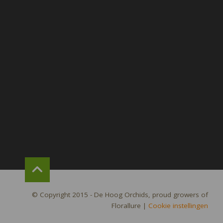
© Copyright 2015 - De Hoog Orchids, proud growers of
Florallure
|
Cookie instellingen