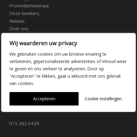
Promotiemateriaal
Onze kwekerij
Nieuws
Over ons
Veelgestelde vragen
Wij waarderen uw privacy
Vacatures
Contact
We gebruiken cookies om uw browse-ervaring te
verbeteren, gepersonaliseerde advertenties of inhoud weer
te geven en ons verkeer te analyseren. Door op
Kwekerij Delfgauw
"Accepteren" te klikken, gaat u akkoord met ons gebruik
van cookies.
Vrederustlaan 10
Accepteren
Cookie instellingen
2645 AW Delfgauw
info@dehoogorchids.com
015 262 0429