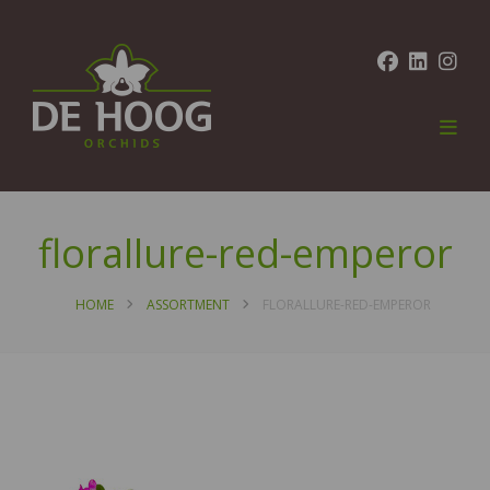
florallure-red-emperor
HOME
ASSORTMENT
FLORALLURE-RED-EMPEROR