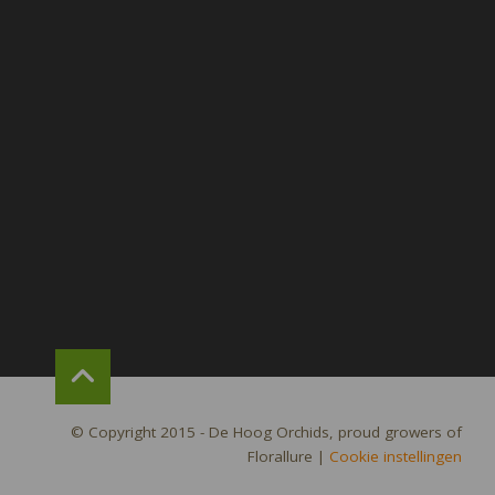
© Copyright 2015 - De Hoog Orchids, proud growers of
Florallure
|
Cookie instellingen