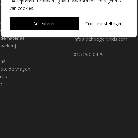
laire pagina's
Kwekerij Delfgauw
"Accepteren" te klikken, gaat u akkoord met ons gebruik
van cookies.
ure
Vrederustlaan 10
ee soorten
Accepteren
Cookie instellingen
oppunten
2645 AW Delfgauw
iemateriaal
info@dehoogorchids.com
wekerij
s
015 262 0429
ons
stelde vragen
res
t