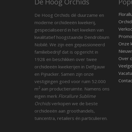
De Hoog Orchids
Popu
Florall
De Hoog Orchids dé duurzame en
Orchid
moderne orchideeën kwekerij,
Verko
gespecialiseerd in het kweken van
Promot
kwalitatief hoogstaande Dendrobium
Onze k
Nobilé. We zijn een gepassioneerd
Nieuw
familiebedrijf dat is opgericht in
Over 
1928 en beschikken over twee
Veelge
orchideeën kwekerijen in Delfgauw
Vacatu
en Pijnacker. Samen zijn onze
Contac
vestigingen goed voor ruim 52.000
2
m
aan productieruimte. Namens ons
eigen merk
Florallure Sublime
Orchids
verkopen we de beste
orchideeën aan groothandels,
tuincentra, retailers én particulieren.