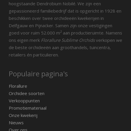
hoogstaande Dendrobium Nobilé. We zijn een
gepassioneerd familiebedrijf dat is opgericht in 1928 en
beschikken over twee orchideeën kwekerijen in
Delfgauw en Pijnacker. Samen zijn onze vestigingen
2
goed voor ruim 52.000 m
aan productieruimte. Namens
ons eigen merk
Florallure Sublime Orchids
verkopen we
de beste orchideeën aan groothandels, tuincentra,
retailers én particulieren.
Populaire pagina's
Florallure
Orchidee soorten
Verkooppunten
Promotiemateriaal
Onze kwekerij
Nieuws
Over ons