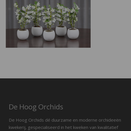
De Hoog Orchids
De Hoog Orchids dé duurzame en moderne orchideeën
kwekerij, gespecialiseerd in het kweken van kwalitatief