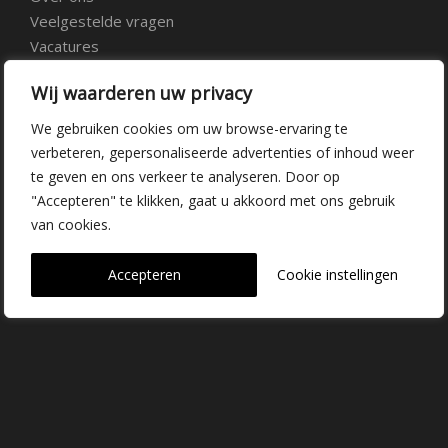
Veelgestelde vragen
Vacatures
Contact
Wij waarderen uw privacy
We gebruiken cookies om uw browse-ervaring te
Kwekerij Delfgauw
verbeteren, gepersonaliseerde advertenties of inhoud weer
te geven en ons verkeer te analyseren. Door op
Vrederustlaan 10
"Accepteren" te klikken, gaat u akkoord met ons gebruik
van cookies.
2645 AW Delfgauw
info@dehoogorchids.com
Accepteren
Cookie instellingen
015 262 0429