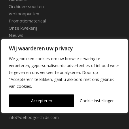
Orchidee soorten
Verkooppunten
Promotiemateriaal
Onze kwekerij
Nieuws
Over ons
Wij waarderen uw privacy
Veelgestelde vragen
Vacatures
We gebruiken cookies om uw browse-ervaring te
Contact
verbeteren, gepersonaliseerde advertenties of inhoud weer
te geven en ons verkeer te analyseren. Door op
"Accepteren" te klikken, gaat u akkoord met ons gebruik
Kwekerij Delfgauw
van cookies.
Vrederustlaan 10
Accepteren
Cookie instellingen
2645 AW Delfgauw
info@dehoogorchids.com