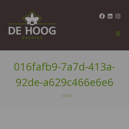
016fafb9-7a7d-413a-
92de-a629c466e6e6
HOME