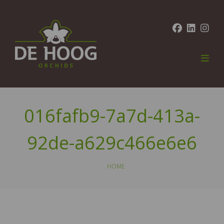
016fafb9-7a7d-413a-
92de-a629c466e6e6
HOME