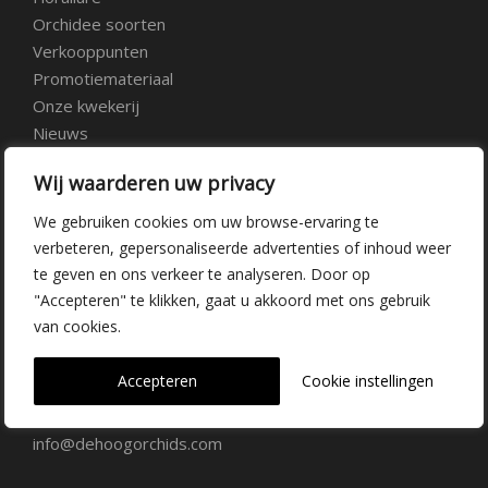
Orchidee soorten
Verkooppunten
Promotiemateriaal
Onze kwekerij
Nieuws
Over ons
Wij waarderen uw privacy
Veelgestelde vragen
Vacatures
We gebruiken cookies om uw browse-ervaring te
Contact
verbeteren, gepersonaliseerde advertenties of inhoud weer
te geven en ons verkeer te analyseren. Door op
"Accepteren" te klikken, gaat u akkoord met ons gebruik
Kwekerij Delfgauw
van cookies.
Vrederustlaan 10
Accepteren
Cookie instellingen
2645 AW Delfgauw
info@dehoogorchids.com