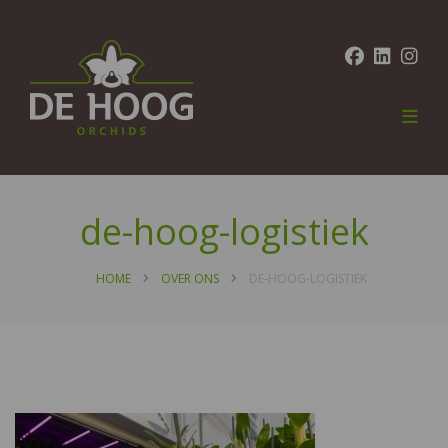
de-hoog-logistiek
HOME
OVER ONS
DE-HOOG-LOGISTIEK