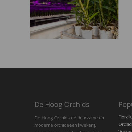
De Hoog Orchids
Popu
Florall
De Hoog Orchids dé duurzame en
Orchid
moderne orchideeën kwekerij,
Verko