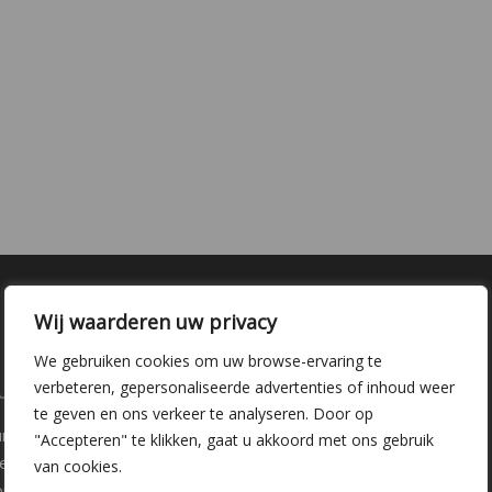
Wij waarderen uw privacy
We gebruiken cookies om uw browse-ervaring te
laire pagina's
Kwekerij Delfgauw
verbeteren, gepersonaliseerde advertenties of inhoud weer
te geven en ons verkeer te analyseren. Door op
ure
Vrederustlaan 10
"Accepteren" te klikken, gaat u akkoord met ons gebruik
ee soorten
van cookies.
oppunten