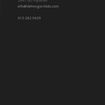
2641 NG Pijnacker
info@dehoogorchids.com
015 262 0429