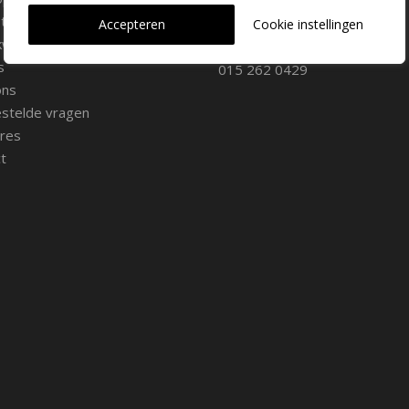
2645 AW Delfgauw
iemateriaal
info@dehoogorchids.com
Accepteren
Cookie instellingen
wekerij
s
015 262 0429
ons
stelde vragen
res
t