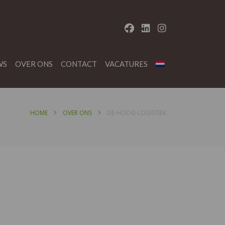
WS
OVER ONS
CONTACT
VACATURES
HOME
OVER ONS
DE-HOOG-LOGISTIEK