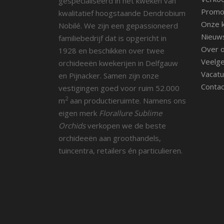
gespecialiseerd in het kweken van
Promot
kwalitatief hoogstaande Dendrobium
Onze k
Nobilé. We zijn een gepassioneerd
Nieuw
familiebedrijf dat is opgericht in
Over 
1928 en beschikken over twee
Veelge
orchideeën kwekerijen in Delfgauw
Vacatu
en Pijnacker. Samen zijn onze
Contac
vestigingen goed voor ruim 52.000
2
m
aan productieruimte. Namens ons
eigen merk
Florallure Sublime
Orchids
verkopen we de beste
orchideeën aan groothandels,
tuincentra, retailers én particulieren.