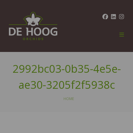
2992bc03-0b35-4e5e-
ae30-3205f2f5938c
HOME