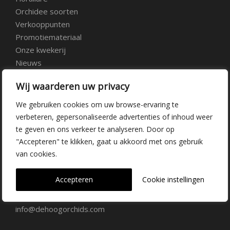
Orchidee soorten
Verkooppunten
Promotiemateriaal
Onze kwekerij
Nieuws
Over ons
Wij waarderen uw privacy
Veelgestelde vragen
Vacatures
We gebruiken cookies om uw browse-ervaring te
Contact
verbeteren, gepersonaliseerde advertenties of inhoud weer
te geven en ons verkeer te analyseren. Door op
"Accepteren" te klikken, gaat u akkoord met ons gebruik
Kwekerij Delfgauw
van cookies.
Vrederustlaan 10
Accepteren
Cookie instellingen
2645 AW Delfgauw
info@dehoogorchids.com