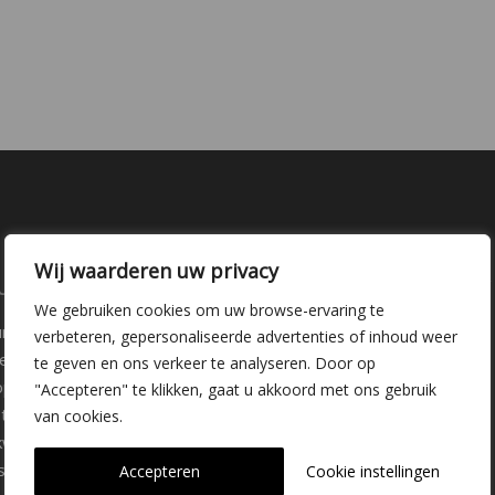
Wij waarderen uw privacy
laire pagina's
Kwekerij Delfgauw
We gebruiken cookies om uw browse-ervaring te
ure
Vrederustlaan 10
verbeteren, gepersonaliseerde advertenties of inhoud weer
ee soorten
te geven en ons verkeer te analyseren. Door op
oppunten
"Accepteren" te klikken, gaat u akkoord met ons gebruik
2645 AW Delfgauw
iemateriaal
van cookies.
info@dehoogorchids.com
wekerij
s
Accepteren
Cookie instellingen
015 262 0429