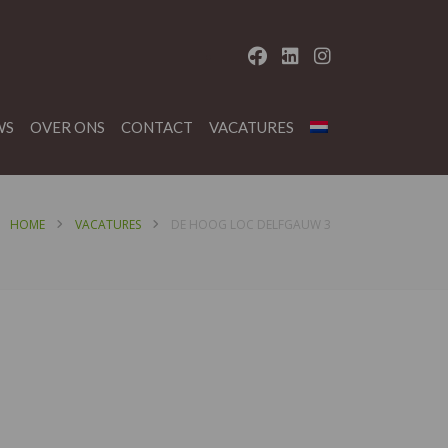
WS
OVER ONS
CONTACT
VACATURES
HOME
VACATURES
DE HOOG LOC DELFGAUW 3