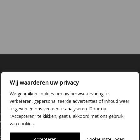
Wij waarderen uw privacy
laire pagina's
Kwekerij Delfgauw
We gebruiken cookies om uw browse-ervaring te
verbeteren, gepersonaliseerde advertenties of inhoud weer
ure
Vrederustlaan 10
te geven en ons verkeer te analyseren. Door op
ee soorten
"Accepteren" te klikken, gaat u akkoord met ons gebruik
oppunten
2645 AW Delfgauw
van cookies.
iemateriaal
info@dehoogorchids.com
wekerij
Accepteren
Cookie instellingen