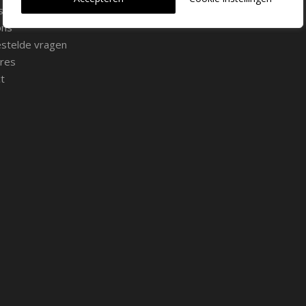
s
015 262 0429
ons
stelde vragen
res
t