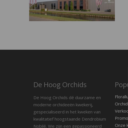
De Hoog Orchids
Popu
Florall
De Hoog Orchids dé duurzame en
Orchid
moderne orchideeën kwekerij,
Verko
gespecialiseerd in het kweken van
Promot
kwalitatief hoogstaande Dendrobium
Onze k
Nobilé. We zijn een gepassioneerd