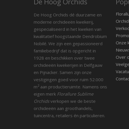
De Hoog Orchids
Popu
Florall
De Hoog Orchids dé duurzame en
Orchid
moderne orchideeën kwekerij,
Verko
gespecialiseerd in het kweken van
Promot
kwalitatief hoogstaande Dendrobium
Onze k
Nobilé. We zijn een gepassioneerd
Nieuw
familiebedrijf dat is opgericht in
Over 
1928 en beschikken over twee
Veelge
orchideeën kwekerijen in Delfgauw
Vacatu
en Pijnacker. Samen zijn onze
Contac
vestigingen goed voor ruim 52.000
2
m
aan productieruimte. Namens ons
eigen merk
Florallure Sublime
Orchids
verkopen we de beste
orchideeën aan groothandels,
tuincentra, retailers én particulieren.