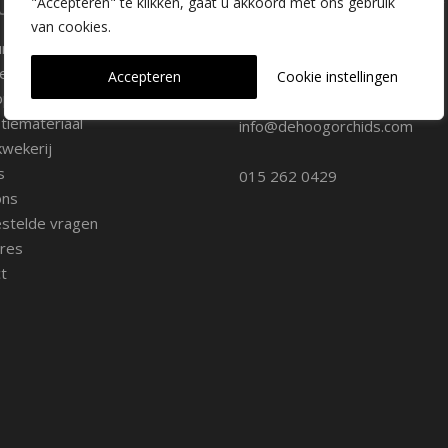
laire pagina's
Kwekerij Delfgauw
"Accepteren" te klikken, gaat u akkoord met ons gebruik
van cookies.
ure
Vrederustlaan 10
ee soorten
Accepteren
Cookie instellingen
oppunten
2645 AW Delfgauw
iemateriaal
info@dehoogorchids.com
wekerij
s
015 262 0429
ons
stelde vragen
res
t