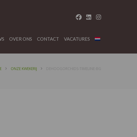
WS
OVER ONS
CONTACT
VACATURES
E
ONZE KWEKERIJ
DEHOOGORCHIDS-TIMELINE-BG