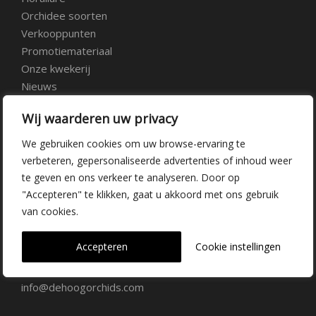
Orchidee soorten
Verkooppunten
Promotiemateriaal
Onze kwekerij
Nieuws
Over ons
Wij waarderen uw privacy
Veelgestelde vragen
Vacatures
We gebruiken cookies om uw browse-ervaring te
Contact
verbeteren, gepersonaliseerde advertenties of inhoud weer
te geven en ons verkeer te analyseren. Door op
"Accepteren" te klikken, gaat u akkoord met ons gebruik
Kwekerij Delfgauw
van cookies.
Vrederustlaan 10
Accepteren
Cookie instellingen
2645 AW Delfgauw
info@dehoogorchids.com