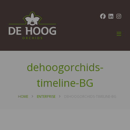
dehoogorchids-
timeline-BG
HOME
ENTERPRISE
DEHOOGORCHIDS-TIMELINE-BG