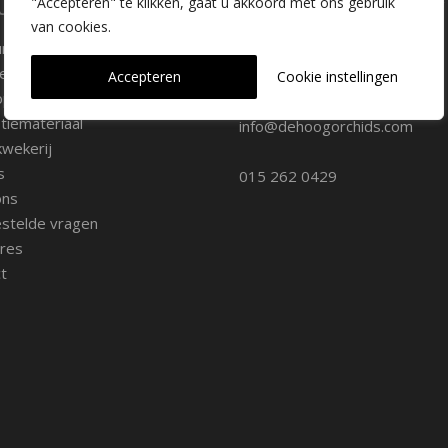
laire pagina's
Kwekerij Delfgauw
"Accepteren" te klikken, gaat u akkoord met ons gebruik
van cookies.
ure
Vrederustlaan 10
ee soorten
Accepteren
Cookie instellingen
oppunten
2645 AW Delfgauw
iemateriaal
info@dehoogorchids.com
wekerij
s
015 262 0429
ons
stelde vragen
res
t