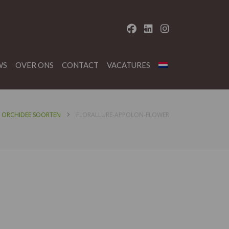
WS
OVER ONS
CONTACT
VACATURES
ORCHIDEE SOORTEN
FLORALLURE-APPOLON-FLOWER