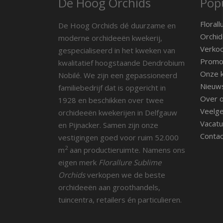
De Hoog Orchids
Popu
Florall
De Hoog Orchids dé duurzame en
Orchid
moderne orchideeën kwekerij,
Verko
gespecialiseerd in het kweken van
Promot
kwalitatief hoogstaande Dendrobium
Onze k
Nobilé. We zijn een gepassioneerd
Nieuw
familiebedrijf dat is opgericht in
Over 
1928 en beschikken over twee
Veelge
orchideeën kwekerijen in Delfgauw
Vacatu
en Pijnacker. Samen zijn onze
Contac
vestigingen goed voor ruim 52.000
2
m
aan productieruimte. Namens ons
eigen merk
Florallure Sublime
Orchids
verkopen we de beste
orchideeën aan groothandels,
tuincentra, retailers én particulieren.