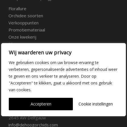
Florallure
Orchidee soorten
Verkooppunten
Promotiemateriaal
Onze kwekerij
Nieuws
Over ons
Wij waarderen uw privacy
Veelgestelde vragen
We gebruiken cookies om uw browse-ervaring te
Vacatures
verbeteren, gepersonaliseerde advertenties of inhoud weer
Contact
te geven en ons verkeer te analyseren. Door op
"Accepteren" te klikken, gaat u akkoord met ons gebruik
Kwekerij Delfgauw
van cookies.
Vrederustlaan 10
Accepteren
Cookie instellingen
2645 AW Delfgauw
info@dehoogorchids.com