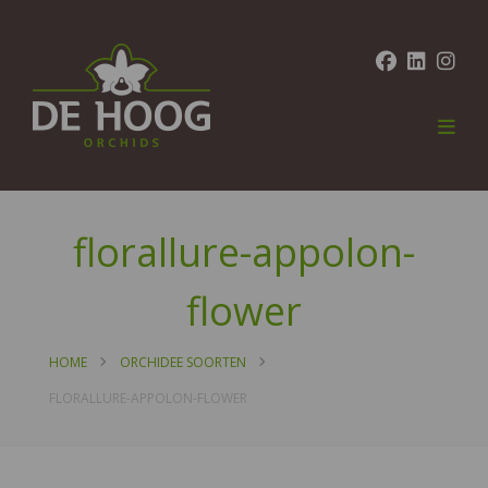
florallure-appolon-
flower
HOME
ORCHIDEE SOORTEN
FLORALLURE-APPOLON-FLOWER