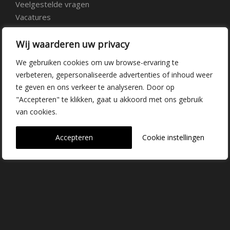
Veelgestelde vragen
Vacatures
Contact
Wij waarderen uw privacy
Kwekerij Delfgauw
We gebruiken cookies om uw browse-ervaring te
verbeteren, gepersonaliseerde advertenties of inhoud weer
Vrederustlaan 10
te geven en ons verkeer te analyseren. Door op
"Accepteren" te klikken, gaat u akkoord met ons gebruik
2645 AW Delfgauw
van cookies.
info@dehoogorchids.com
Accepteren
Cookie instellingen
015 262 0429