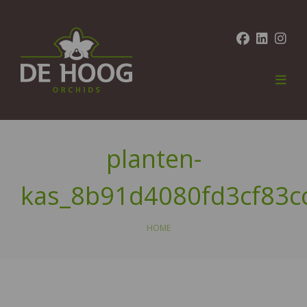
planten-
kas_8b91d4080fd3cf83c
HOME