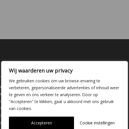
Wij waarderen uw privacy
laire pagina's
Kwekerij Delfgauw
We gebruiken cookies om uw browse-ervaring te
ure
Vrederustlaan 10
verbeteren, gepersonaliseerde advertenties of inhoud weer
ee soorten
te geven en ons verkeer te analyseren. Door op
oppunten
"Accepteren" te klikken, gaat u akkoord met ons gebruik
2645 AW Delfgauw
iemateriaal
van cookies.
info@dehoogorchids.com
wekerij
s
Accepteren
Cookie instellingen
015 262 0429