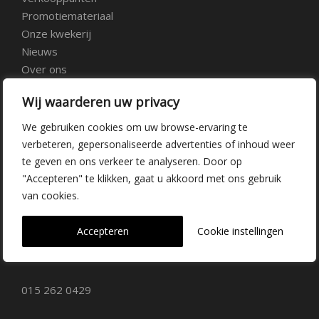
Promotiemateriaal
Onze kwekerij
Nieuws
Over ons
Veelgestelde vragen
Wij waarderen uw privacy
Vacatures
Contact
We gebruiken cookies om uw browse-ervaring te
verbeteren, gepersonaliseerde advertenties of inhoud weer
te geven en ons verkeer te analyseren. Door op
Kwekerij Delfgauw
"Accepteren" te klikken, gaat u akkoord met ons gebruik
van cookies.
Vrederustlaan 10
Accepteren
Cookie instellingen
2645 AW Delfgauw
info@dehoogorchids.com
015 262 0429