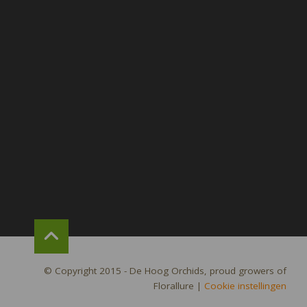
© Copyright 2015 - De Hoog Orchids, proud growers of
Florallure
|
Cookie instellingen