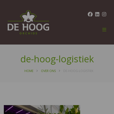
de-hoog-logistiek
HOME
OVER ONS
DE-HOOG-LOGISTIEK