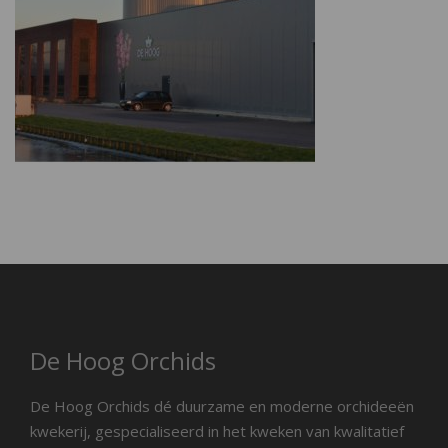
De Hoog Orchids
De Hoog Orchids dé duurzame en moderne orchideeën
kwekerij, gespecialiseerd in het kweken van kwalitatief