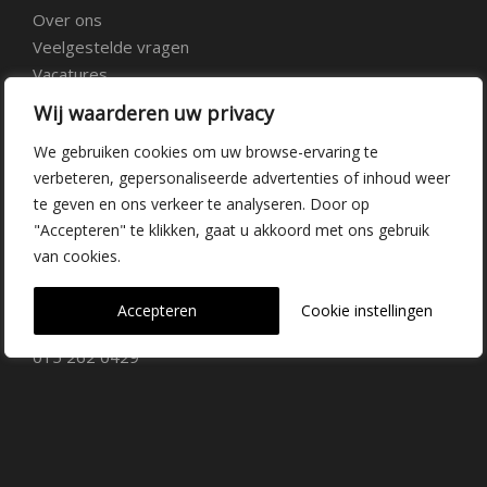
Over ons
Veelgestelde vragen
Vacatures
Contact
Wij waarderen uw privacy
We gebruiken cookies om uw browse-ervaring te
Kwekerij Delfgauw
verbeteren, gepersonaliseerde advertenties of inhoud weer
te geven en ons verkeer te analyseren. Door op
Vrederustlaan 10
"Accepteren" te klikken, gaat u akkoord met ons gebruik
van cookies.
2645 AW Delfgauw
info@dehoogorchids.com
Accepteren
Cookie instellingen
015 262 0429