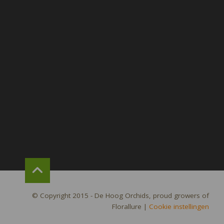
© Copyright 2015 - De Hoog Orchids, proud growers of
Florallure
|
Cookie instellingen