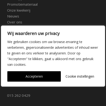
Promotiemateriaal
Onze kwekerij
Nieuws
Over ons
Veelgestelde vragen
Wij waarderen uw privacy
Vacatures
Contact
We gebruiken cookies om uw browse-ervaring te
verbeteren, gepersonaliseerde advertenties of inhoud weer
te geven en ons verkeer te analyseren. Door op
Kwekerij Delfgauw
"Accepteren" te klikken, gaat u akkoord met ons gebruik
van cookies.
Vrederustlaan 10
Accepteren
Cookie instellingen
2645 AW Delfgauw
info@dehoogorchids.com
015 262 0429