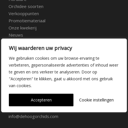
Orchidee soorten
Verkooppunten
Promotiemateriaal
Onze kwekerij
Nieuws
Over ons
Wij waarderen uw privacy
Veelgestelde vragen
Vacatures
We gebruiken cookies om uw browse-ervaring te
Contact
verbeteren, gepersonaliseerde advertenties of inhoud weer
te geven en ons verkeer te analyseren. Door op
"Accepteren" te klikken, gaat u akkoord met ons gebruik
Kwekerij Delfgauw
van cookies.
Vrederustlaan 10
Accepteren
Cookie instellingen
2645 AW Delfgauw
info@dehoogorchids.com