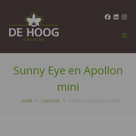
Sunny Eye en Apollon
mini
HOME
COLLECTIE
SUNNY EYE EN APOLLON MINI