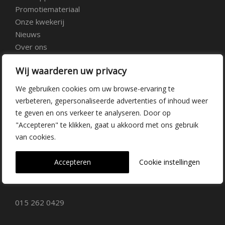
Promotiemateriaal
Onze kwekerij
Nieuws
Over ons
Veelgestelde vragen
Wij waarderen uw privacy
Vacatures
Contact
We gebruiken cookies om uw browse-ervaring te
verbeteren, gepersonaliseerde advertenties of inhoud weer
te geven en ons verkeer te analyseren. Door op
Kwekerij Delfgauw
"Accepteren" te klikken, gaat u akkoord met ons gebruik
van cookies.
Vrederustlaan 10
Accepteren
Cookie instellingen
2645 AW Delfgauw
info@dehoogorchids.com
015 262 0429