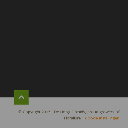
© Copyright 2015 - De Hoog Orchids, proud growers of
Florallure
|
Cookie instellingen